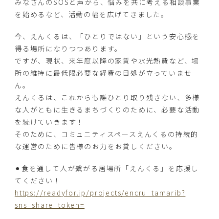
みなさんのSOSと声から、悩みを共に考える相談事業
を始めるなど、活動の幅を広げてきました。
今、えんくるは、「ひとりではない」という安心感を
得る場所になりつつあります。
ですが、現状、来年度以降の家賃や水光熱費など、場
所の維持に最低限必要な経費の目処が立っていませ
ん。
えんくるは、これからも誰ひとり取り残さない、多様
な人がともに生きるまちづくりのために、必要な活動
を続けていきます！
そのために、コミュニティスペースえんくるの持続的
な運営のために皆様のお力をお貸しください。
⚫︎食を通して人が繋がる居場所「えんくる」を応援し
てください！
https://readyfor.jp/projects/encru_tamarib?
sns_share_token=